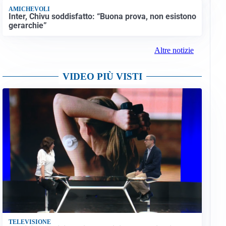
AMICHEVOLI
Inter, Chivu soddisfatto: “Buona prova, non esistono
gerarchie”
Altre notizie
VIDEO PIÙ VISTI
L'assessore Guido Niccol
TELEVISIONE