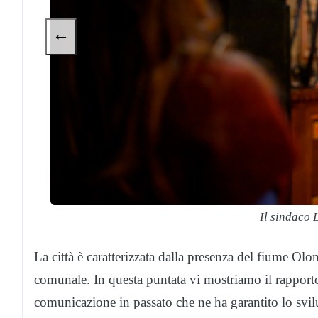
←
Il sindaco 
La città è caratterizzata dalla presenza del fiume Olona
comunale. In questa puntata vi mostriamo il rapporto 
comunicazione in passato che ne ha garantito lo svilu