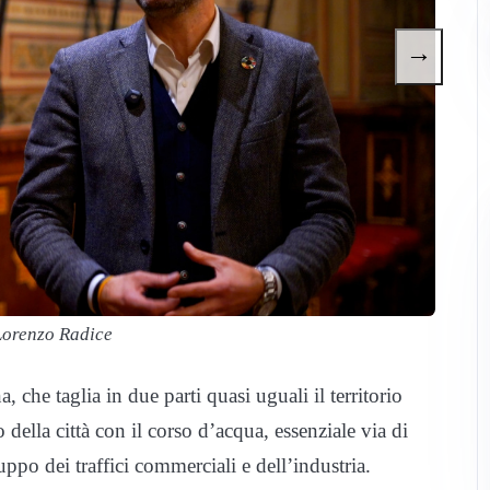
→
Lorenzo Radice
, che taglia in due parti quasi uguali il territorio
della città con il corso d’acqua, essenziale via di
ppo dei traffici commerciali e dell’industria.