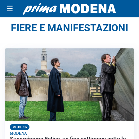
☰
FIERE E MANIFESTAZIONI
MODENA
MODENA
Supercinema Estivo, un fine settimana sotto le