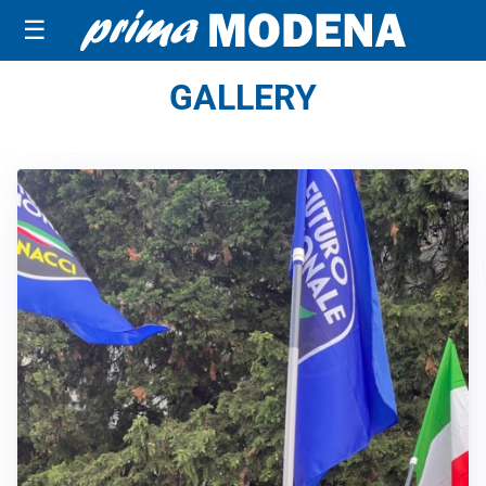
☰
GALLERY