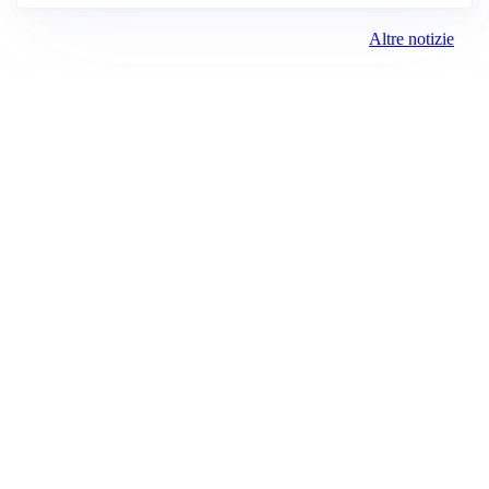
Altre notizie
RINNOVO IN VISTA
Pellegrini e Roma avanti insieme: rinnovo ormai vicino