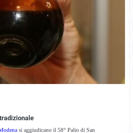
tradizionale
Modena
si aggiudicano il 58° Palio di San