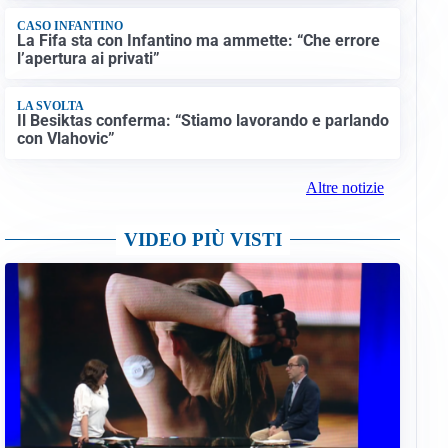
CASO INFANTINO
La Fifa sta con Infantino ma ammette: “Che errore
l’apertura ai privati”
LA SVOLTA
Il Besiktas conferma: “Stiamo lavorando e parlando
con Vlahovic”
Altre notizie
VIDEO PIÙ VISTI