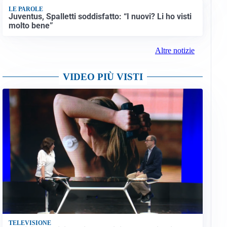
LE PAROLE
Juventus, Spalletti soddisfatto: “I nuovi? Li ho visti
molto bene”
Altre notizie
VIDEO PIÙ VISTI
TELEVISIONE