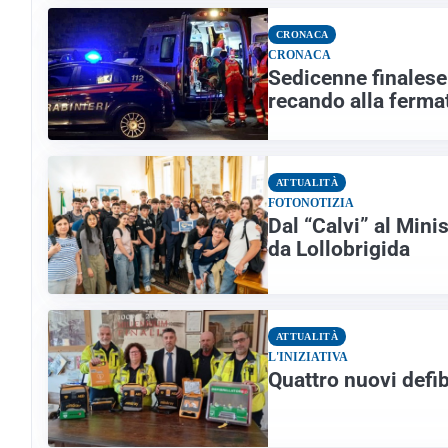
CRONACA
CRONACA
Sedicenne finalese
recando alla ferma
ATTUALITÀ
FOTONOTIZIA
Dal “Calvi” al Minis
da Lollobrigida
ATTUALITÀ
L'INIZIATIVA
Quattro nuovi defibr