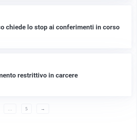
co chiede lo stop ai conferimenti in corso
ento restrittivo in carcere
…
5
→