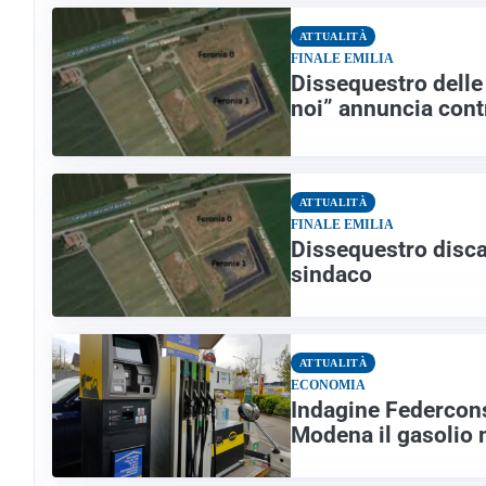
ATTUALITÀ
FINALE EMILIA
Dissequestro delle 
noi” annuncia contr
ATTUALITÀ
FINALE EMILIA
Dissequestro disca
sindaco
ATTUALITÀ
ECONOMIA
Indagine Federcons
Modena il gasolio 