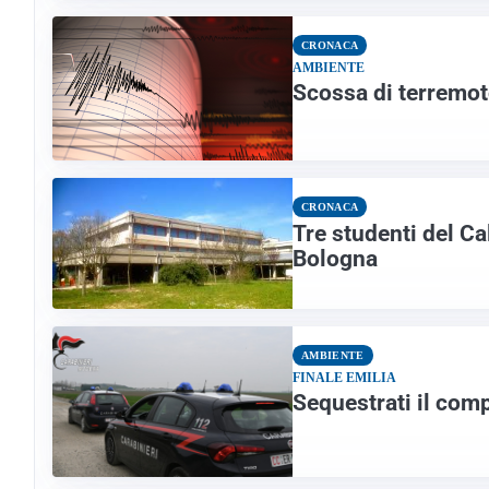
CRONACA
AMBIENTE
Scossa di terremot
CRONACA
Tre studenti del Cal
Bologna
AMBIENTE
FINALE EMILIA
Sequestrati il comp