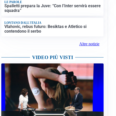
LE PAROLE
Spalletti prepara la Juve: “Con l’Inter servirà essere
squadra”
LONTANO DALL'ITALIA
Vlahovic, rebus futuro: Besiktas e Atletico si
contendono il serbo
Altre notizie
VIDEO PIÙ VISTI