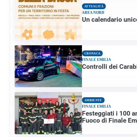
ATTUALITÀ
AREA NORD
Un calendario unico
CRONACA
FINALE EMILIA
Controlli dei Carabi
AMBIENTE
FINALE EMILIA
Festeggiati i 100 a
Fuoco di Finale Em