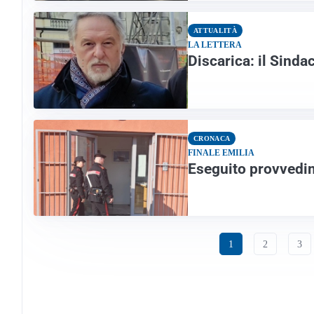
ATTUALITÀ
LA LETTERA
Discarica: il Sinda
CRONACA
FINALE EMILIA
Eseguito provvedim
1
2
3