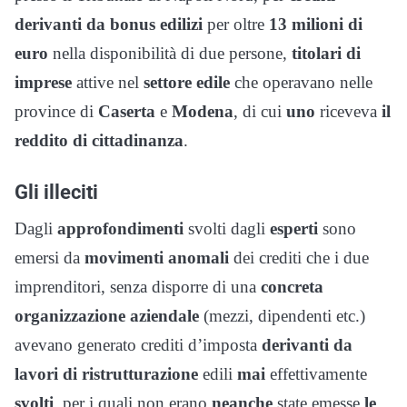
derivanti da bonus edilizi
per oltre
13 milioni
di
euro
nella disponibilità di due persone,
titolari di
imprese
attive nel
settore edile
che operavano nelle
province di
Caserta
e
Modena
, di cui
uno
riceveva
il
reddito di cittadinanza
.
Gli illeciti
Dagli
approfondimenti
svolti dagli
esperti
sono
emersi da
movimenti anomali
dei crediti che i due
imprenditori, senza disporre di una
concreta
organizzazione aziendale
(mezzi, dipendenti etc.)
avevano generato crediti d’imposta
derivanti da
lavori di ristrutturazione
edili
mai
effettivamente
svolti
, per i quali non erano
neanche
state emesse
le