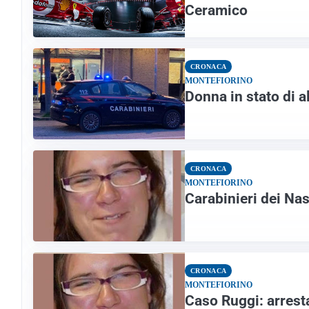
Ceramico
CRONACA
MONTEFIORINO
Donna in stato di a
CRONACA
MONTEFIORINO
Carabinieri dei Nas
CRONACA
MONTEFIORINO
Caso Ruggi: arrest