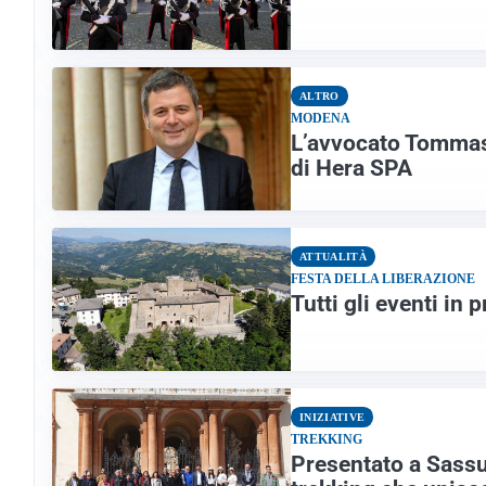
ALTRO
MODENA
L’avvocato Tommas
di Hera SPA
ATTUALITÀ
FESTA DELLA LIBERAZIONE
Tutti gli eventi in
INIZIATIVE
TREKKING
Presentato a Sassuo