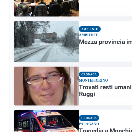
AMBIENTE
AMBIENTE
Mezza provincia i
CRONACA
MONTEFIORINO
Trovati resti umani 
Ruggi
CRONACA
PALAGANO
Tragedia a Monchio