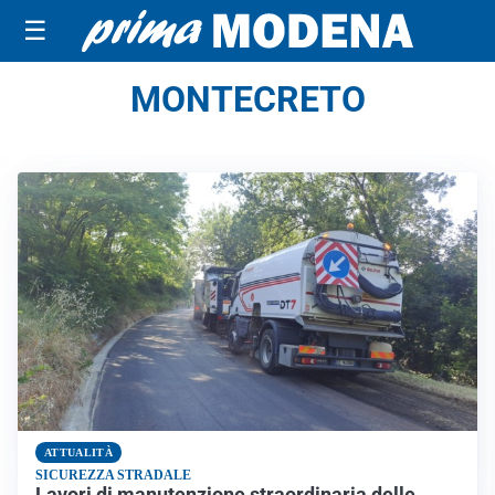
☰
MONTECRETO
ATTUALITÀ
SICUREZZA STRADALE
Lavori di manutenzione straordinaria delle